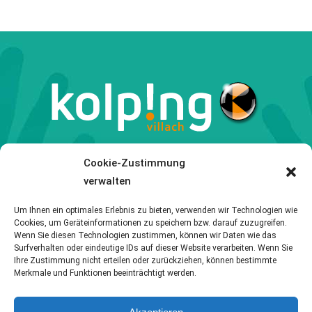
Cookie-Zustimmung
Tel: +43 (0) 4242 27071
verwalten
Email: office.villach@kolping.at
Hausergasse 5 | 9500 Villach | Österreich
Um Ihnen ein optimales Erlebnis zu bieten, verwenden wir Technologien wie
Cookies, um Geräteinformationen zu speichern bzw. darauf zuzugreifen.
ÖFFNUNGSZEITEN
Wenn Sie diesen Technologien zustimmen, können wir Daten wie das
Surfverhalten oder eindeutige IDs auf dieser Website verarbeiten. Wenn Sie
Ihre Zustimmung nicht erteilen oder zurückziehen, können bestimmte
Sonntag ab 18:00 Uhr
Merkmale und Funktionen beeinträchtigt werden.
bis Freitag 18:00 Uhr
Samstag: Geschlossen