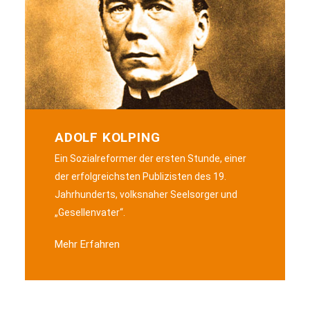
ADOLF KOLPING
Ein Sozialreformer der ersten Stunde, einer
der erfolgreichsten Publizisten des 19.
Jahrhunderts, volksnaher Seelsorger und
„Gesellenvater“.
Mehr Erfahren