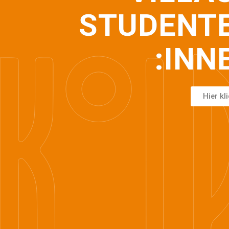
STUDENT
:INN
Hier kl