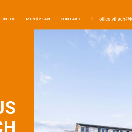
office.villach@k
INFOS
MENÜPLAN
KONTAKT
US
CH