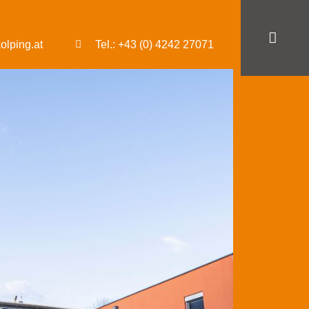
olping.at
Tel.: +43 (0) 4242 27071